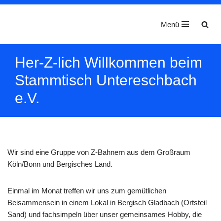
Menü
Zum
Inhalt
springen
Her-Z-lich Willkommen beim
Stammtisch Untereschbach
e.V.
Wir sind eine Gruppe von Z-Bahnern aus dem Großraum
Köln/Bonn und Bergisches Land.
Einmal im Monat treffen wir uns zum
gemütlichen
Beisammensein in einem Lokal in Bergisch Gladbach (Ortsteil
Sand) und fachsimpeln über unser
gemeinsames Hobby, die